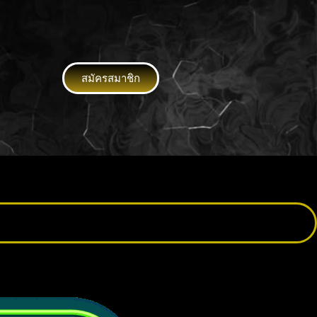
สมัครสมาชิก