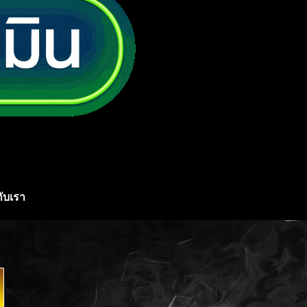
กับเรา