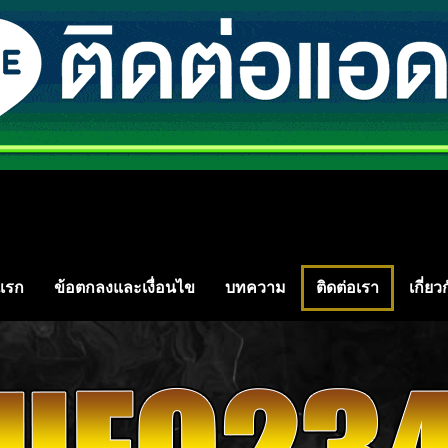
แรก
ข้อตกลงและเงื่อนไข
บทความ
ติดต่อเรา
เกี่ยว